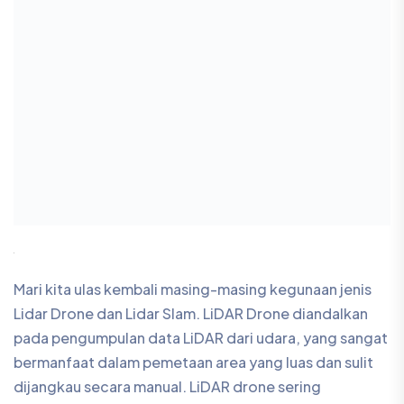
Mari kita ulas kembali masing-masing kegunaan jenis
Lidar Drone dan Lidar Slam. LiDAR Drone diandalkan
pada pengumpulan data LiDAR dari udara, yang sangat
bermanfaat dalam pemetaan area yang luas dan sulit
dijangkau secara manual. LiDAR drone sering
digunakan dalam survei pemetaan lahan, pemantauan
hutan, atau pemodelan bangunan.
LiDAR SLAM (Simultaneous Localization and Mapping)
digunakan untuk pemetaan dan pemosisian simultan di
area indoor atau dalam fokus bidang tertentu. Ini
melibatkan penggunaan sensor LiDAR dan algoritma
SLAM untuk menghasilkan peta lingkungan yang akurat
dan melacak posisi perangkat dalam waktu nyata.