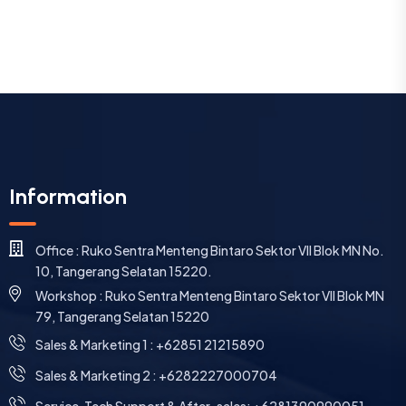
10, Tangerang Selatan 15220.
Workshop : Ruko Sentra Menteng Bintaro Sektor VII Blok MN
79, Tangerang Selatan 15220
⁠Sales & Marketing 1 : +62851 21215890
Sales & Marketing 2 : +6282227000704
Service, Tech Support & After-sales: +6281390990051
Company
About Us
Contact
Testimonial
We are hiring!