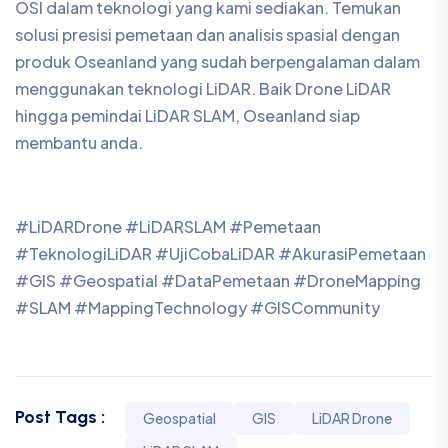
#SLAM #MappingTechnology #GISCommunity
Post Tags :
Geospatial
GIS
LiDAR Drone
LiDAR SLAM
Social Share :
Written by
Editorial Staff