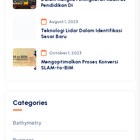
Categories
Bathymetry
Business
Education
Events
Geospasial
Informasi
IT Solution