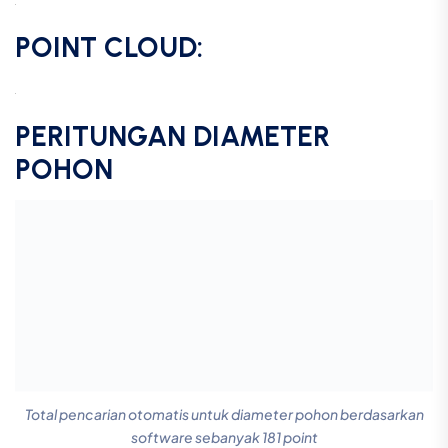
Total pencarian otomatis untuk diameter pohon berdasarkan
software sebanyak 181 point
KESIMPULAN HASIL DEMO
Titik bantu kita menggunakan pengamatan statik
selama durasi 54 menit yang diikatkan ke CORS
BIG dengan hasil Phase Fixed dan Quality sebesar
4.7 cm.