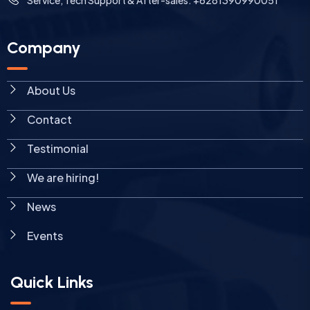
News
Events
Quick Links
Oseanland Survei
Oseanland Services
Oseanland Champ
Oseanland Timor, Lda.
Ideotekno Digital
Sitemaps