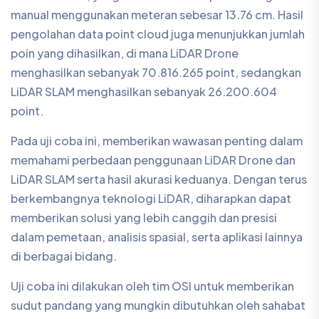
memberikan solusi yang lebih canggih dan presisi
dalam pemetaan, analisis spasial, serta aplikasi lainnya
di berbagai bidang.
Uji coba ini dilakukan oleh tim OSI untuk memberikan
sudut pandang yang mungkin dibutuhkan oleh sahabat
OSI dalam teknologi yang kami sediakan. Temukan
solusi presisi pemetaan dan analisis spasial dengan
produk Oseanland yang sudah berpengalaman dalam
menggunakan teknologi LiDAR. Baik Drone LiDAR
hingga pemindai LiDAR SLAM, Oseanland siap
membantu anda.
#LiDARDrone #LiDARSLAM #Pemetaan
#TeknologiLiDAR #UjiCobaLiDAR #AkurasiPemetaan
#GIS #Geospatial #DataPemetaan #DroneMapping