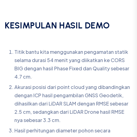
Akurasi posisi dari point cloud yang dibandingkan
dengan ICP hasil pengambilan GNSS Geodetik,
dihasilkan dari LiDAR SLAM dengan RMSE sebesar
2.5 cm, sedangkan dari LiDAR Drone hasil RMSE
nya sebesar 3.3 cm.
Hasil perhitungan diameter pohon secara
otomatis berdasarkan software sebanyak 181
point.
Membandingkan salah satu pohon dengan manual
meteran sebesar 13.76 cm, sedangkan hasil
perhitungan otomatis dari point cloud LiDAR SLAM
mendapatkan diameter sebesar 13 cm.
Dari uji akurasi, kita mendapat kesimpulan bahwa titik
bantu yang diikatkan ke CORS BIG dengan
pengamatan statik selama 54 menit menghasilkan fase
terikat dan kualitas sebesar 4.7 cm. Dalam