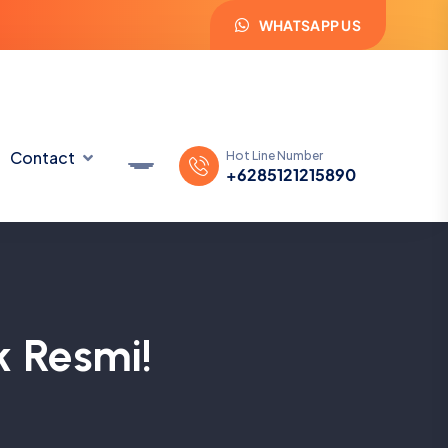
WHATSAPP US
Contact
Hot Line Number
+6285121215890
 Resmi!