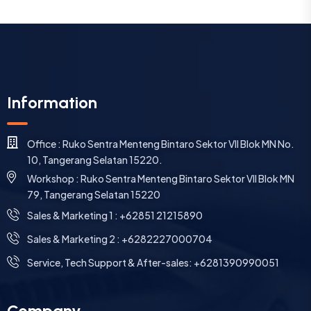
Information
Office : Ruko Sentra Menteng Bintaro Sektor VII Blok MN No.
10, Tangerang Selatan 15220.
Workshop : Ruko Sentra Menteng Bintaro Sektor VII Blok MN
79, Tangerang Selatan 15220
⁠Sales & Marketing 1 : +62851 21215890
Sales & Marketing 2 : +6282227000704
Service, Tech Support & After-sales: +6281390990051
Company