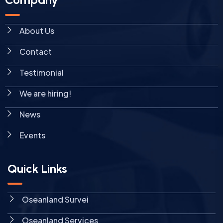
About Us
Contact
Testimonial
We are hiring!
News
Events
Quick Links
Oseanland Survei
Oseanland Services